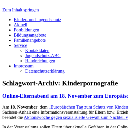
Zum Inhalt springen
Jugendschutz LSA
Kinder- und Jugendschutz
Aktuell
Fortbildungen
Bildungsangebote
Familienangebote
Service
Kontaktdaten
Jugendschutz-ABC
Handreichungen
Impressum
Datenschutzerklärung
Schlagwort-Archiv:
Kinderpornografie
Online-Elternabend am 18. November zum Europäisch
Am
18. November
, dem
„Europäischen Tag zum Schutz von Kindern
Sachsen-Anhalt eine Informationsveranstaltung für Eltern bzw. Erzieh
beendet die
Aktionswoche gegen sexualisierte Gewalt zum Nachteil 
In der Veranstaltung sollen Eltern über aktuelle Gefahren in der Onl