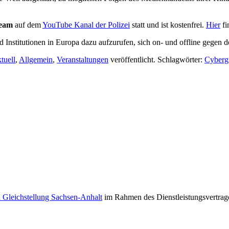
ream
auf dem
YouTube Kanal der Polizei
statt und ist kostenfrei.
Hier
fi
Institutionen in Europa dazu aufzurufen, sich on- und offline gegen 
tuell
,
Allgemein
,
Veranstaltungen
veröffentlicht. Schlagwörter:
Cyberg
d Gleichstellung Sachsen-Anhalt
im Rahmen des Dienstleistungsvertrag