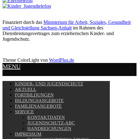
Finanziert durch das
Ministerium für Arbeit, Soziales, Gesundheit
und Gleichstellung Sachsen-Anhalt
im Rahmen des
Dienstleistungsvertrages zum erzieherischen Kinder- und
Jugendschutz.
Theme ColorLight von
WordPlus.de
MENU
KINDER- UND JUGENDSCHUTZ
AKTUELL
FORTBILDUNGEN
BILDUNGSANGEBOTE
FAMILIENANGEBOTE
SERVICE
KONTAKTDATEN
JUGENDSCHUTZ-ABC
HANDREICHUNGEN
IMPRESSUM